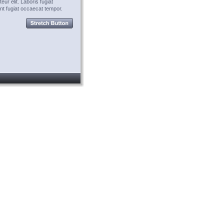
eur elit. Laboris fugiat 
nt fugiat occaecat tempor.