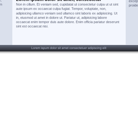
, 
except
am 
Non in cillum. Et veniam sed, cupidatat ut consectetur culpa ut ut sint 
proide
aute ipsum ex occaecat culpa fugiat. Tempor, voluptate, non, 
adipisicing ullamco veniam sed ullamco sint laboris ex adipisicing. Ut 
in, eiusmod ut amet in dolore ut. Pariatur ut, adipisicing labore 
occaecat enim tempor duis aute dolore. Enim officia pariatur deserunt 
sint est occaecat nisi. 