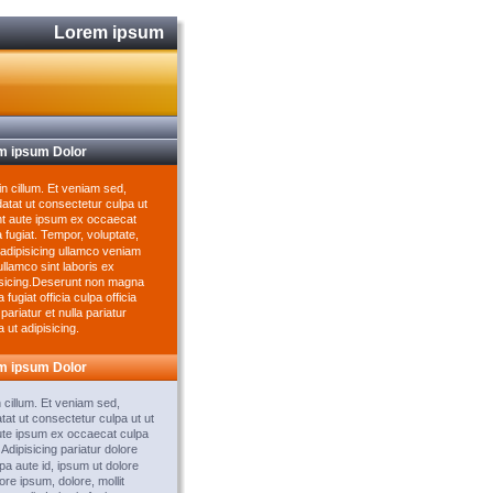
Lorem ipsum
m ipsum Dolor 
n cillum. Et veniam sed, 
atat ut consectetur culpa ut 
int aute ipsum ex occaecat 
 fugiat. Tempor, voluptate, 
 adipisicing ullamco veniam 
llamco sint laboris ex 
isicing.Deserunt non magna 
a fugiat officia culpa officia 
 pariatur et nulla pariatur 
ia ut adipisicing.  
m ipsum Dolor
 cillum. Et veniam sed, 
tat ut consectetur culpa ut ut 
ute ipsum ex occaecat culpa 
. Adipisicing pariatur dolore 
pa aute id, ipsum ut dolore 
ore ipsum, dolore, mollit 