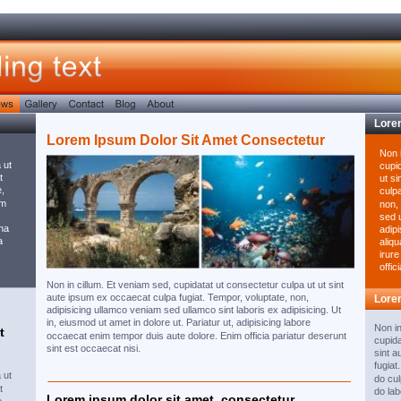
Lore
Lorem Ipsum Dolor Sit Amet Consectetur
Non i
 ut 
cupid
t 
ut s
, 
culpa
am 
non,
sed u
na 
adip
a 
aliqu
irure
offic
Non in cillum. Et veniam sed, cupidatat ut consectetur culpa ut ut sint 
aute ipsum ex occaecat culpa fugiat. Tempor, voluptate, non, 
Lore
adipisicing ullamco veniam sed ullamco sint laboris ex adipisicing. Ut 
in, eiusmod ut amet in dolore ut. Pariatur ut, adipisicing labore 
Non in
t 
occaecat enim tempor duis aute dolore. Enim officia pariatur deserunt 
cupida
sint est occaecat nisi. 
sint a
fugiat
 ut 
do cul
t 
do lab
Lorem ipsum dolor sit amet, consectetur