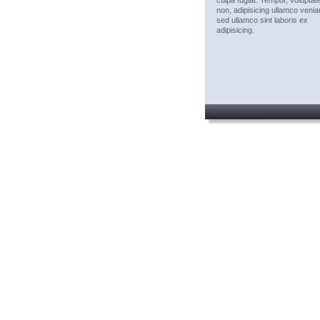
culpa fugiat. Tempor, voluptate
non, adipisicing ullamco veni
sed ullamco sint laboris ex 
adipisicing. 