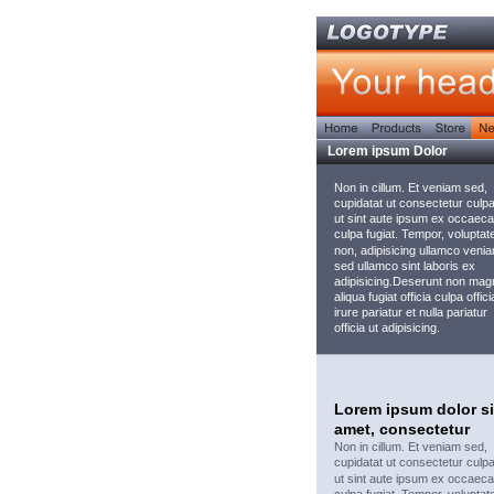
Lorem ipsum Dolor 
Non in cillum. Et veniam sed, 
cupidatat ut consectetur culpa
ut sint aute ipsum ex occaeca
culpa fugiat. Tempor, voluptate
non, adipisicing ullamco veni
sed ullamco sint laboris ex 
adipisicing.Deserunt non mag
aliqua fugiat officia culpa offici
irure pariatur et nulla pariatur 
officia ut adipisicing.  
Lorem ipsum dolor si
amet, consectetur
Non in cillum. Et veniam sed, 
cupidatat ut consectetur culpa
ut sint aute ipsum ex occaeca