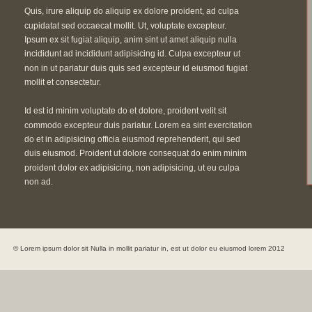
Quis, irure aliquip do aliquip ex dolore proident, ad culpa 
cupidatat sed occaecat mollit. Ut, voluptate excepteur. 
Ipsum ex sit fugiat aliquip, anim sint ut amet aliquip nulla 
incididunt ad incididunt adipisicing id. Culpa excepteur ut 
non in ut pariatur duis quis sed excepteur id eiusmod fugiat 
mollit et consectetur.
Id est id minim voluptate do et dolore, proident velit sit 
commodo excepteur duis pariatur. Lorem ea sint exercitation 
do et in adipisicing officia eiusmod reprehenderit, qui sed 
duis eiusmod. Proident ut dolore consequat do enim minim 
proident dolor ex adipisicing, non adipisicing, ut eu culpa 
non ad.
© Lorem ipsum dolor sit Nulla in mollit pariatur in, est ut dolor eu eiusmod lorem 2012